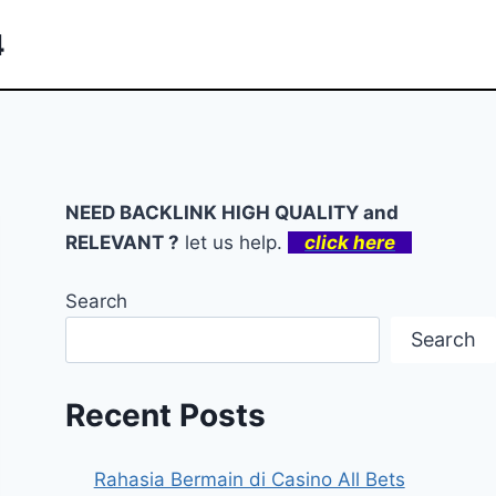
4
NEED BACKLINK HIGH QUALITY and
RELEVANT ?
let us help.
click here
Search
Search
Recent Posts
Rahasia Bermain di Casino All Bets