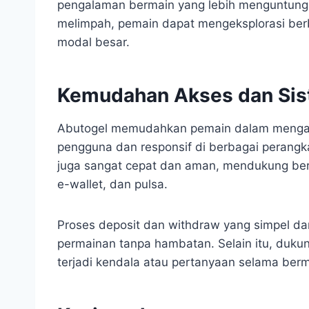
pengalaman bermain yang lebih menguntun
melimpah, pemain dapat mengeksplorasi berb
modal besar.
Kemudahan Akses dan Sis
Abutogel memudahkan pemain dalam mengaks
pengguna dan responsif di berbagai perangk
juga sangat cepat dan aman, mendukung ber
e-wallet, dan pulsa.
Proses deposit dan withdraw yang simpel d
permainan tanpa hambatan. Selain itu, duku
terjadi kendala atau pertanyaan selama berm