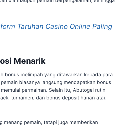
k pemula maupun pemain berpengalaman, sehingga
orm Taruhan Casino Online Paling
osi Menarik
ah bonus melimpah yang ditawarkan kepada para
 pemain biasanya langsung mendapatkan bonus
memulai permainan. Selain itu, Abutogel rutin
ck, turnamen, dan bonus deposit harian atau
ng menang pemain, tetapi juga memberikan