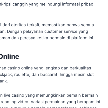
kripsi canggih yang melindungi informasi pribadi
smi dari otoritas terkait, memastikan bahwa semua
ran. Dengan pelayanan customer service yang
aman dan percaya ketika bermain di platform ini.
Online
an casino online yang lengkap dan berkualitas
ackjack, roulette, dan baccarat, hingga mesin slot
rik.
kan live casino yang memungkinkan pemain bermain
streaming video. Variasi permainan yang beragam ini