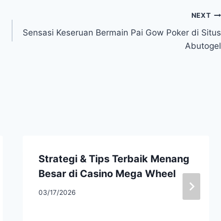
NEXT
Sensasi Keseruan Bermain Pai Gow Poker di Situs
Abutogel
Strategi & Tips Terbaik Menang
Besar di Casino Mega Wheel
03/17/2026