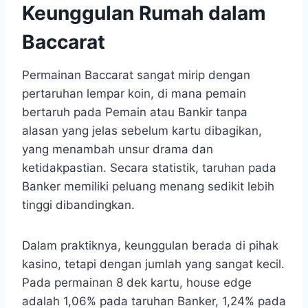
Keunggulan Rumah dalam
Baccarat
Permainan Baccarat sangat mirip dengan
pertaruhan lempar koin, di mana pemain
bertaruh pada Pemain atau Bankir tanpa
alasan yang jelas sebelum kartu dibagikan,
yang menambah unsur drama dan
ketidakpastian. Secara statistik, taruhan pada
Banker memiliki peluang menang sedikit lebih
tinggi dibandingkan.
Dalam praktiknya, keunggulan berada di pihak
kasino, tetapi dengan jumlah yang sangat kecil.
Pada permainan 8 dek kartu, house edge
adalah 1,06% pada taruhan Banker, 1,24% pada