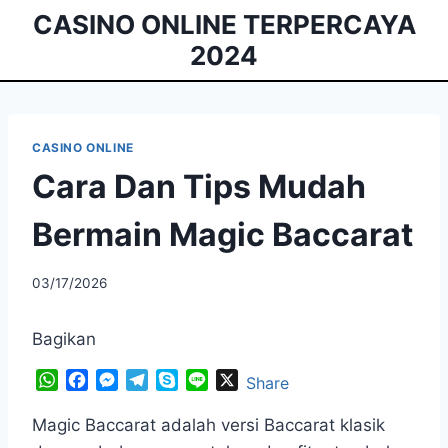
Skip
CASINO ONLINE TERPERCAYA
to
2024
content
CASINO ONLINE
Cara Dan Tips Mudah
Bermain Magic Baccarat
03/17/2026
Bagikan
W
F
M
T
S
L
X
Share
h
a
e
e
k
i
a
c
s
l
y
n
Magic Baccarat adalah versi Baccarat klasik
t
e
s
e
p
e