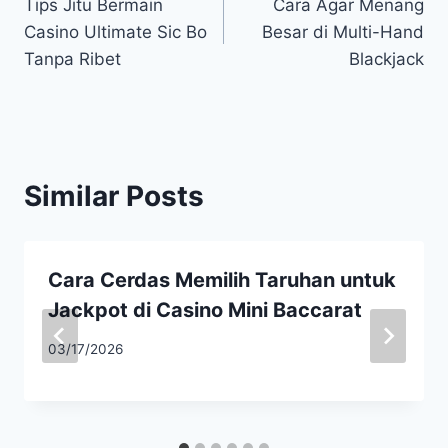
Tips Jitu Bermain
Cara Agar Menang
navigation
Casino Ultimate Sic Bo
Besar di Multi-Hand
Tanpa Ribet
Blackjack
Similar Posts
Cara Cerdas Memilih Taruhan untuk
Jackpot di Casino Mini Baccarat
03/17/2026