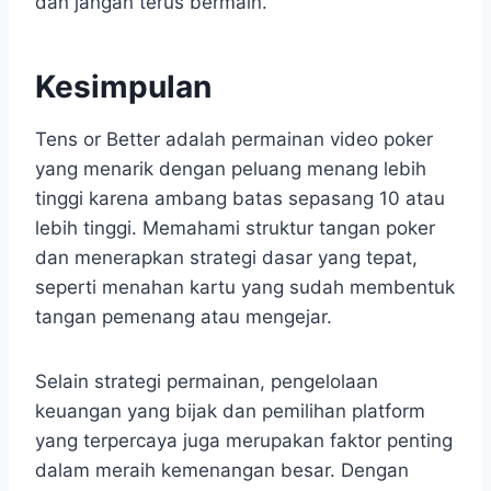
dan jangan terus bermain.
Kesimpulan
Tens or Better adalah permainan video poker
yang menarik dengan peluang menang lebih
tinggi karena ambang batas sepasang 10 atau
lebih tinggi. Memahami struktur tangan poker
dan menerapkan strategi dasar yang tepat,
seperti menahan kartu yang sudah membentuk
tangan pemenang atau mengejar.
Selain strategi permainan, pengelolaan
keuangan yang bijak dan pemilihan platform
yang terpercaya juga merupakan faktor penting
dalam meraih kemenangan besar. Dengan