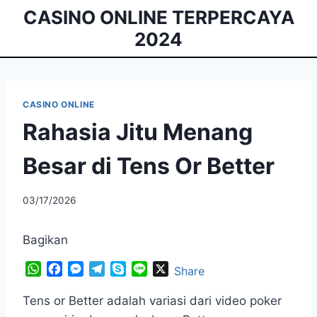
Skip
CASINO ONLINE TERPERCAYA
to
2024
content
CASINO ONLINE
Rahasia Jitu Menang
Besar di Tens Or Better
03/17/2026
Bagikan
W
F
M
T
S
L
X
Share
h
a
e
e
k
i
a
c
s
l
y
n
Tens or Better adalah variasi dari video poker
t
e
s
e
p
e