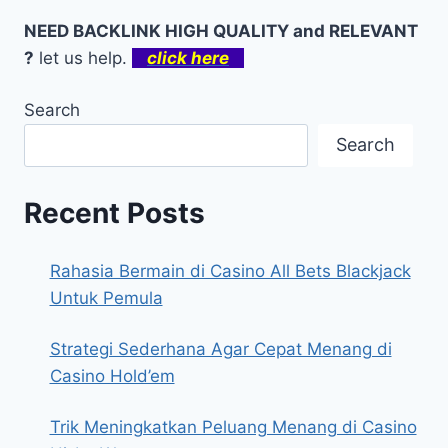
NEED BACKLINK HIGH QUALITY and RELEVANT
?
let us help.
click here
Search
Search
Recent Posts
Rahasia Bermain di Casino All Bets Blackjack
Untuk Pemula
Strategi Sederhana Agar Cepat Menang di
Casino Hold’em
Trik Meningkatkan Peluang Menang di Casino