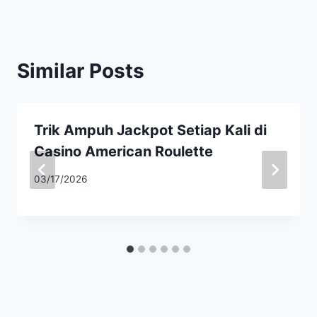
Similar Posts
Trik Ampuh Jackpot Setiap Kali di
Casino American Roulette
03/17/2026