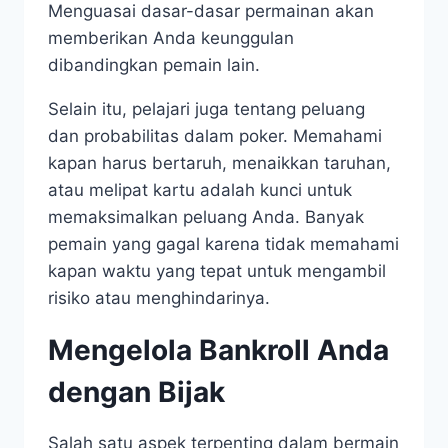
Menguasai dasar-dasar permainan akan
memberikan Anda keunggulan
dibandingkan pemain lain.
Selain itu, pelajari juga tentang peluang
dan probabilitas dalam poker. Memahami
kapan harus bertaruh, menaikkan taruhan,
atau melipat kartu adalah kunci untuk
memaksimalkan peluang Anda. Banyak
pemain yang gagal karena tidak memahami
kapan waktu yang tepat untuk mengambil
risiko atau menghindarinya.
Mengelola Bankroll Anda
dengan Bijak
Salah satu aspek terpenting dalam bermain