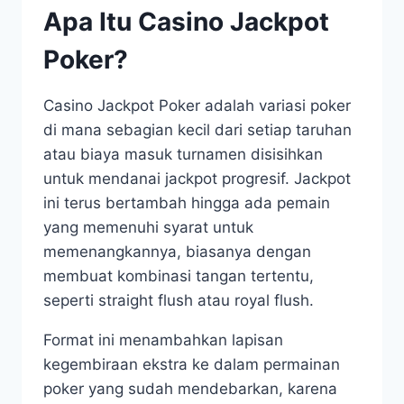
Apa Itu Casino Jackpot
Poker?
Casino Jackpot Poker adalah variasi poker
di mana sebagian kecil dari setiap taruhan
atau biaya masuk turnamen disisihkan
untuk mendanai jackpot progresif. Jackpot
ini terus bertambah hingga ada pemain
yang memenuhi syarat untuk
memenangkannya, biasanya dengan
membuat kombinasi tangan tertentu,
seperti straight flush atau royal flush.
Format ini menambahkan lapisan
kegembiraan ekstra ke dalam permainan
poker yang sudah mendebarkan, karena