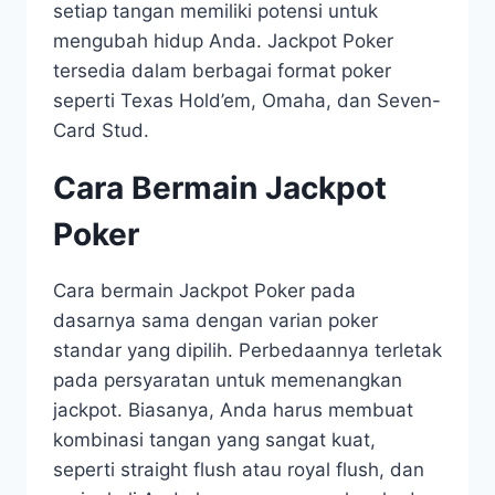
setiap tangan memiliki potensi untuk
mengubah hidup Anda. Jackpot Poker
tersedia dalam berbagai format poker
seperti Texas Hold’em, Omaha, dan Seven-
Card Stud.
Cara Bermain Jackpot
Poker
Cara bermain Jackpot Poker pada
dasarnya sama dengan varian poker
standar yang dipilih. Perbedaannya terletak
pada persyaratan untuk memenangkan
jackpot. Biasanya, Anda harus membuat
kombinasi tangan yang sangat kuat,
seperti straight flush atau royal flush, dan