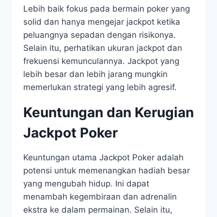
Lebih baik fokus pada bermain poker yang
solid dan hanya mengejar jackpot ketika
peluangnya sepadan dengan risikonya.
Selain itu, perhatikan ukuran jackpot dan
frekuensi kemunculannya. Jackpot yang
lebih besar dan lebih jarang mungkin
memerlukan strategi yang lebih agresif.
Keuntungan dan Kerugian
Jackpot Poker
Keuntungan utama Jackpot Poker adalah
potensi untuk memenangkan hadiah besar
yang mengubah hidup. Ini dapat
menambah kegembiraan dan adrenalin
ekstra ke dalam permainan. Selain itu,