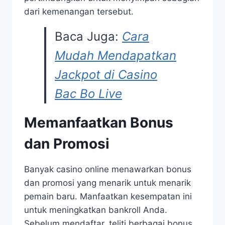
dari kemenangan tersebut.
Baca Juga:
Cara
Mudah Mendapatkan
Jackpot di Casino
Bac Bo Live
Memanfaatkan Bonus
dan Promosi
Banyak casino online menawarkan bonus
dan promosi yang menarik untuk menarik
pemain baru. Manfaatkan kesempatan ini
untuk meningkatkan bankroll Anda.
Sebelum mendaftar, teliti berbagai bonus