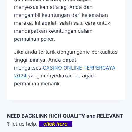
menyesuaikan strategi Anda dan
mengambil keuntungan dari kelemahan
mereka. Ini adalah salah satu cara untuk
mendapatkan keuntungan dalam
permainan poker.
Jika anda tertarik dengan game berkualitas
tinggi lainnya, Anda dapat
mengakses
CASINO ONLINE TERPERCAYA
2024
yang menyediakan beragam
permainan menarik.
NEED BACKLINK HIGH QUALITY and RELEVANT
?
let us help.
click here