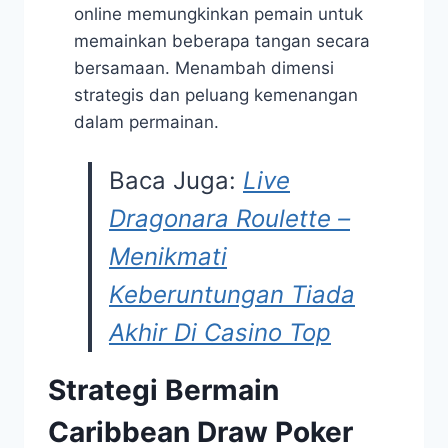
online memungkinkan pemain untuk
memainkan beberapa tangan secara
bersamaan. Menambah dimensi
strategis dan peluang kemenangan
dalam permainan.
Baca Juga:
Live
Dragonara Roulette –
Menikmati
Keberuntungan Tiada
Akhir Di Casino Top
Strategi Bermain
Caribbean Draw Poker