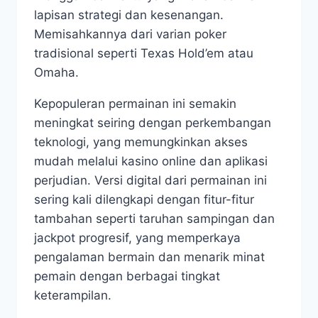
lapisan strategi dan kesenangan.
Memisahkannya dari varian poker
tradisional seperti Texas Hold’em atau
Omaha.
Kepopuleran permainan ini semakin
meningkat seiring dengan perkembangan
teknologi, yang memungkinkan akses
mudah melalui kasino online dan aplikasi
perjudian. Versi digital dari permainan ini
sering kali dilengkapi dengan fitur-fitur
tambahan seperti taruhan sampingan dan
jackpot progresif, yang memperkaya
pengalaman bermain dan menarik minat
pemain dengan berbagai tingkat
keterampilan.