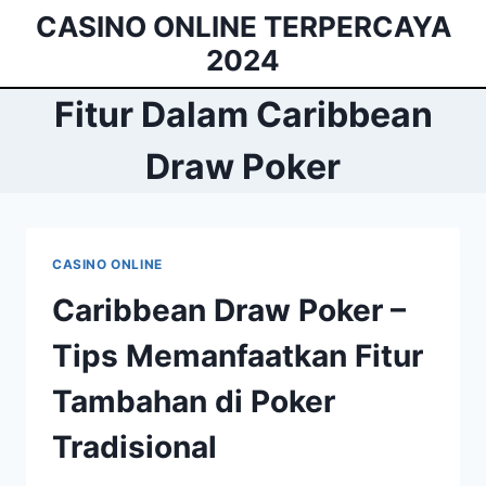
Skip
CASINO ONLINE TERPERCAYA
to
2024
content
Fitur Dalam Caribbean
Draw Poker
CASINO ONLINE
Caribbean Draw Poker –
Tips Memanfaatkan Fitur
Tambahan di Poker
Tradisional