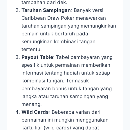
tambahan dari dek.
Taruhan Sampingan
:
Banyak versi
Caribbean Draw Poker menawarkan
taruhan sampingan yang memungkinkan
pemain untuk bertaruh pada
kemungkinan kombinasi tangan
tertentu.
Payout Table
:
Tabel pembayaran yang
spesifik untuk permainan memberikan
informasi tentang hadiah untuk setiap
kombinasi tangan. Termasuk
pembayaran bonus untuk tangan yang
langka atau taruhan sampingan yang
menang.
Wild Cards
:
Beberapa varian dari
permainan ini mungkin menggunakan
kartu liar (wild cards) yang dapat