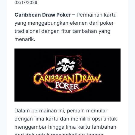
03/17/2026
Caribbean Draw Poker
– Permainan kartu
yang menggabungkan elemen dari poker
tradisional dengan fitur tambahan yang
menarik.
Dalam permainan ini, pemain memulai
dengan lima kartu dan memiliki opsi untuk
menggambar hingga lima kartu tambahan