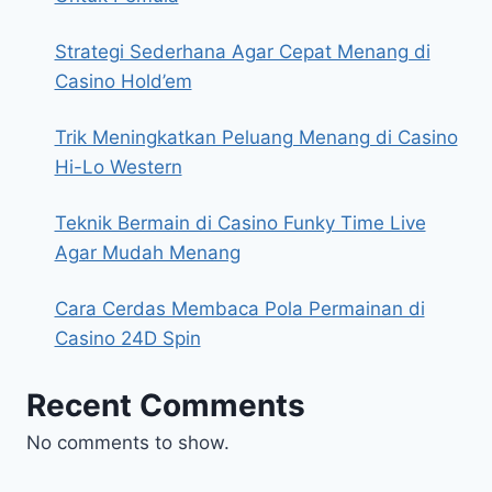
Strategi Sederhana Agar Cepat Menang di
Casino Hold’em
Trik Meningkatkan Peluang Menang di Casino
Hi-Lo Western
Teknik Bermain di Casino Funky Time Live
Agar Mudah Menang
Cara Cerdas Membaca Pola Permainan di
Casino 24D Spin
Recent Comments
No comments to show.