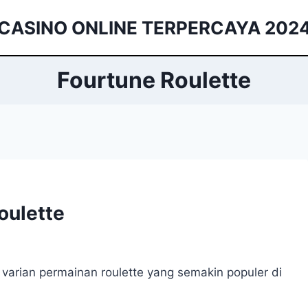
CASINO ONLINE TERPERCAYA 202
Fourtune Roulette
oulette
 varian permainan roulette yang semakin populer di