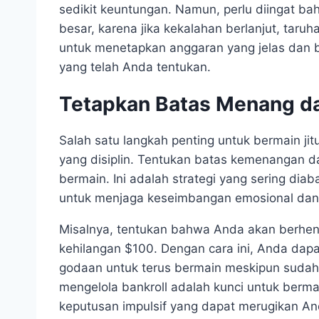
sedikit keuntungan. Namun, perlu diingat b
besar, karena jika kekalahan berlanjut, taru
untuk menetapkan anggaran yang jelas dan b
yang telah Anda tentukan.
Tetapkan Batas Menang da
Salah satu langkah penting untuk bermain jit
yang disiplin. Tentukan batas kemenangan d
bermain. Ini adalah strategi yang sering dia
untuk menjaga keseimbangan emosional da
Misalnya, tentukan bahwa Anda akan berhen
kehilangan $100. Dengan cara ini, Anda da
godaan untuk terus bermain meskipun sudah 
mengelola bankroll adalah kunci untuk berm
keputusan impulsif yang dapat merugikan An