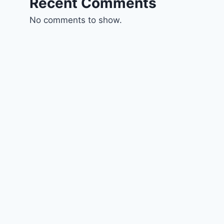
Recent Comments
No comments to show.