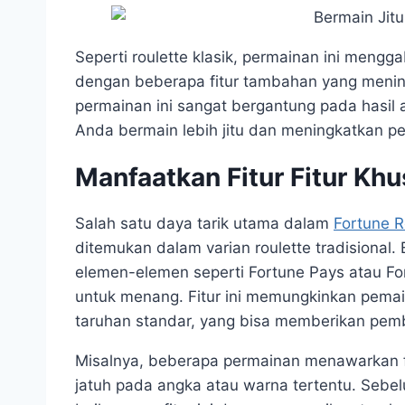
Seperti roulette klasik, permainan ini meng
dengan beberapa fitur tambahan yang meni
permainan ini sangat bergantung pada hasil
Anda bermain lebih jitu dan meningkatkan 
Manfaatkan Fitur Fitur Kh
Salah satu daya tarik utama dalam
Fortune R
ditemukan dalam varian roulette tradisional
elemen-elemen seperti Fortune Pays atau F
untuk menang. Fitur ini memungkinkan pema
taruhan standar, yang bisa memberikan pembay
Misalnya, beberapa permainan menawarkan fi
jatuh pada angka atau warna tertentu. Sebe