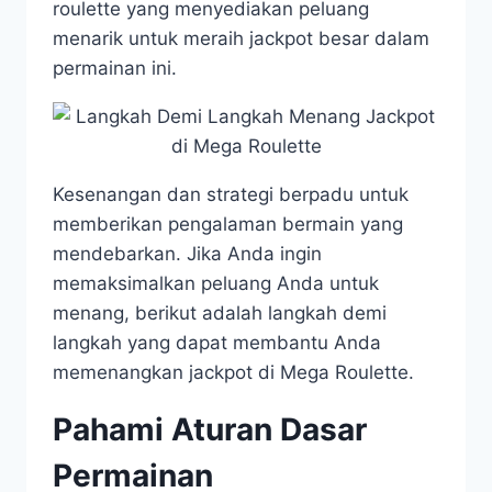
roulette yang menyediakan peluang
menarik untuk meraih jackpot besar dalam
permainan ini.
Kesenangan dan strategi berpadu untuk
memberikan pengalaman bermain yang
mendebarkan. Jika Anda ingin
memaksimalkan peluang Anda untuk
menang, berikut adalah langkah demi
langkah yang dapat membantu Anda
memenangkan jackpot di Mega Roulette.
Pahami Aturan Dasar
Permainan