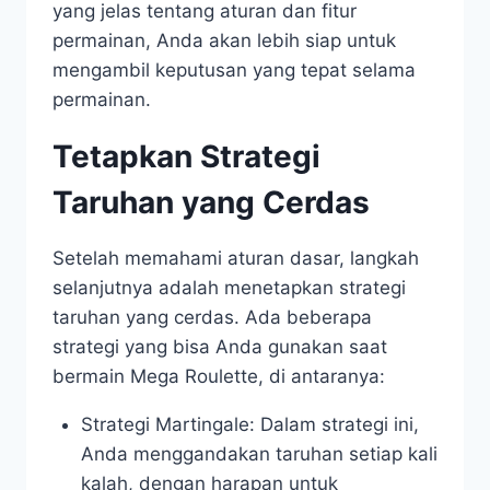
yang jelas tentang aturan dan fitur
permainan, Anda akan lebih siap untuk
mengambil keputusan yang tepat selama
permainan.
Tetapkan Strategi
Taruhan yang Cerdas
Setelah memahami aturan dasar, langkah
selanjutnya adalah menetapkan strategi
taruhan yang cerdas. Ada beberapa
strategi yang bisa Anda gunakan saat
bermain Mega Roulette, di antaranya:
Strategi Martingale: Dalam strategi ini,
Anda menggandakan taruhan setiap kali
kalah, dengan harapan untuk