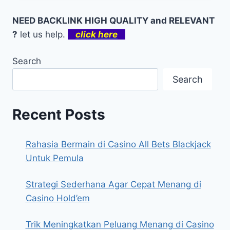
NEED BACKLINK HIGH QUALITY and RELEVANT
?
let us help.
click here
Search
Search
Recent Posts
Rahasia Bermain di Casino All Bets Blackjack
Untuk Pemula
Strategi Sederhana Agar Cepat Menang di
Casino Hold’em
Trik Meningkatkan Peluang Menang di Casino