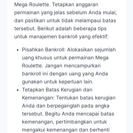
Mega Roulette. Tetapkan anggaran
permainan yang jelas sebelum Anda mulai,
dan pastikan untuk tidak melampaui batas
tersebut. Berikut adalah beberapa tips
untuk manajemen bankroll yang efektif:
Pisahkan Bankroll: Alokasikan sejumlah
uang khusus untuk permainan Mega
Roulette. Jangan mencampurkan
bankroll ini dengan uang yang Anda
gunakan untuk keperluan lain.
Tetapkan Batas Kerugian dan
Kemenangan: Tentukan batas kerugian
Anda dan berpeganglah pada angka
tersebut. Begitu Anda mencapai batas
kemenangan, pertimbangkan untuk
mengakui kemenangan dan berhenti