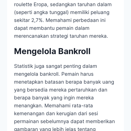
roulette Eropa, sedangkan taruhan dalam
(seperti angka tunggal) memiliki peluang
sekitar 2,7%. Memahami perbedaan ini
dapat membantu pemain dalam
merencanakan strategi taruhan mereka.
Mengelola Bankroll
Statistik juga sangat penting dalam
mengelola bankroll. Pemain harus
menetapkan batasan berapa banyak uang
yang bersedia mereka pertaruhkan dan
berapa banyak yang ingin mereka
menangkan. Memahami rata-rata
kemenangan dan kerugian dari sesi
permainan sebelumnya dapat memberikan
gambaran yang lebih jelas tentang