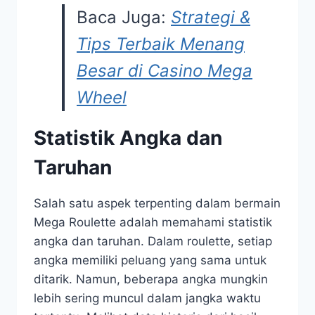
Baca Juga:
Strategi &
Tips Terbaik Menang
Besar di Casino Mega
Wheel
Statistik Angka dan
Taruhan
Salah satu aspek terpenting dalam bermain
Mega Roulette adalah memahami statistik
angka dan taruhan. Dalam roulette, setiap
angka memiliki peluang yang sama untuk
ditarik. Namun, beberapa angka mungkin
lebih sering muncul dalam jangka waktu