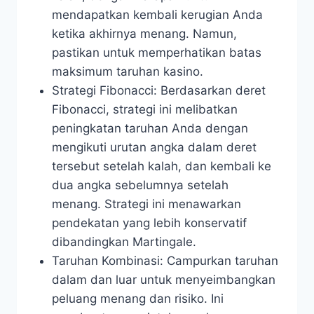
mendapatkan kembali kerugian Anda
ketika akhirnya menang. Namun,
pastikan untuk memperhatikan batas
maksimum taruhan kasino.
Strategi Fibonacci: Berdasarkan deret
Fibonacci, strategi ini melibatkan
peningkatan taruhan Anda dengan
mengikuti urutan angka dalam deret
tersebut setelah kalah, dan kembali ke
dua angka sebelumnya setelah
menang. Strategi ini menawarkan
pendekatan yang lebih konservatif
dibandingkan Martingale.
Taruhan Kombinasi: Campurkan taruhan
dalam dan luar untuk menyeimbangkan
peluang menang dan risiko. Ini