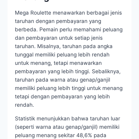
Mega Roulette menawarkan berbagai jenis
taruhan dengan pembayaran yang
berbeda. Pemain perlu memahami peluang
dan pembayaran untuk setiap jenis
taruhan. Misalnya, taruhan pada angka
tunggal memiliki peluang lebih rendah
untuk menang, tetapi menawarkan
pembayaran yang lebih tinggi. Sebaliknya,
taruhan pada warna atau genap/ganjil
memiliki peluang lebih tinggi untuk menang
tetapi dengan pembayaran yang lebih
rendah.
Statistik menunjukkan bahwa taruhan luar
(seperti warna atau genap/ganjil) memiliki
peluang menang sekitar 48,6% pada