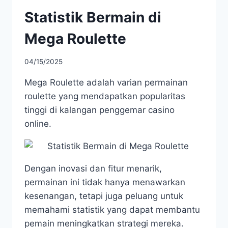
Statistik Bermain di
Mega Roulette
04/15/2025
Mega Roulette adalah varian permainan
roulette yang mendapatkan popularitas
tinggi di kalangan penggemar casino
online.
Dengan inovasi dan fitur menarik,
permainan ini tidak hanya menawarkan
kesenangan, tetapi juga peluang untuk
memahami statistik yang dapat membantu
pemain meningkatkan strategi mereka.