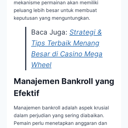
mekanisme permainan akan memiliki
peluang lebih besar untuk membuat
keputusan yang menguntungkan.
Baca Juga:
Strategi &
Tips Terbaik Menang
Besar di Casino Mega
Wheel
Manajemen Bankroll yang
Efektif
Manajemen bankroll adalah aspek krusial
dalam perjudian yang sering diabaikan.
Pemain perlu menetapkan anggaran dan