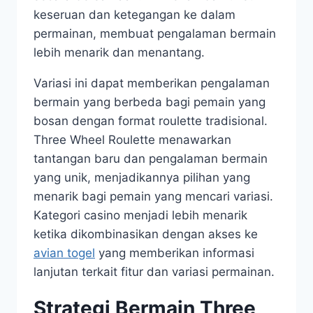
keseruan dan ketegangan ke dalam
permainan, membuat pengalaman bermain
lebih menarik dan menantang.
Variasi ini dapat memberikan pengalaman
bermain yang berbeda bagi pemain yang
bosan dengan format roulette tradisional.
Three Wheel Roulette menawarkan
tantangan baru dan pengalaman bermain
yang unik, menjadikannya pilihan yang
menarik bagi pemain yang mencari variasi.
Kategori casino menjadi lebih menarik
ketika dikombinasikan dengan akses ke
avian togel
yang memberikan informasi
lanjutan terkait fitur dan variasi permainan.
Strategi Bermain Three