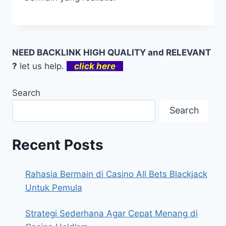
NEED BACKLINK HIGH QUALITY and RELEVANT
?
let us help.
click here
Search
Search
Recent Posts
Rahasia Bermain di Casino All Bets Blackjack
Untuk Pemula
Strategi Sederhana Agar Cepat Menang di