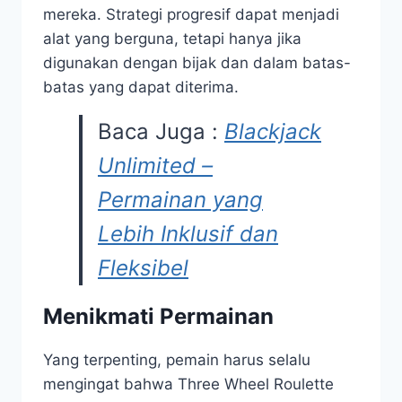
mereka. Strategi progresif dapat menjadi
alat yang berguna, tetapi hanya jika
digunakan dengan bijak dan dalam batas-
batas yang dapat diterima.
Baca Juga :
Blackjack
Unlimited –
Permainan yang
Lebih Inklusif dan
Fleksibel
Menikmati Permainan
Yang terpenting, pemain harus selalu
mengingat bahwa Three Wheel Roulette