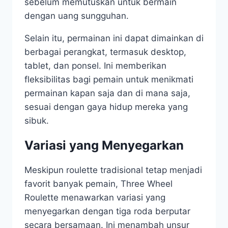
sebelum memutuskan untuk bermain
dengan uang sungguhan.
Selain itu, permainan ini dapat dimainkan di
berbagai perangkat, termasuk desktop,
tablet, dan ponsel. Ini memberikan
fleksibilitas bagi pemain untuk menikmati
permainan kapan saja dan di mana saja,
sesuai dengan gaya hidup mereka yang
sibuk.
Variasi yang Menyegarkan
Meskipun roulette tradisional tetap menjadi
favorit banyak pemain, Three Wheel
Roulette menawarkan variasi yang
menyegarkan dengan tiga roda berputar
secara bersamaan. Ini menambah unsur