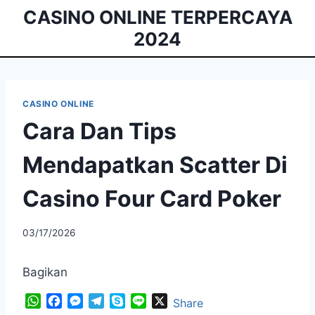
Skip
CASINO ONLINE TERPERCAYA
to
2024
content
CASINO ONLINE
Cara Dan Tips
Mendapatkan Scatter Di
Casino Four Card Poker
03/17/2026
Bagikan
W
F
M
T
S
L
X
Share