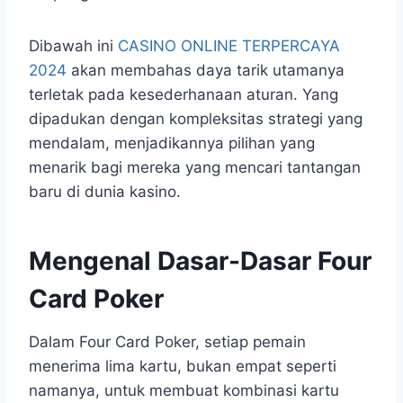
Dibawah ini
CASINO ONLINE TERPERCAYA
2024
akan membahas daya tarik utamanya
terletak pada kesederhanaan aturan. Yang
dipadukan dengan kompleksitas strategi yang
mendalam, menjadikannya pilihan yang
menarik bagi mereka yang mencari tantangan
baru di dunia kasino.
Mengenal Dasar-Dasar Four
Card Poker
Dalam Four Card Poker, setiap pemain
menerima lima kartu, bukan empat seperti
namanya, untuk membuat kombinasi kartu