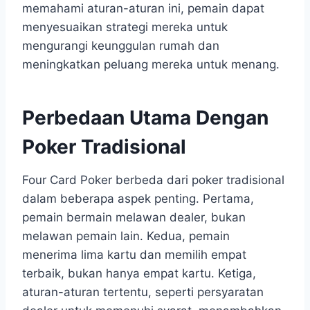
memahami aturan-aturan ini, pemain dapat
menyesuaikan strategi mereka untuk
mengurangi keunggulan rumah dan
meningkatkan peluang mereka untuk menang.
Perbedaan Utama Dengan
Poker Tradisional
Four Card Poker berbeda dari poker tradisional
dalam beberapa aspek penting. Pertama,
pemain bermain melawan dealer, bukan
melawan pemain lain. Kedua, pemain
menerima lima kartu dan memilih empat
terbaik, bukan hanya empat kartu. Ketiga,
aturan-aturan tertentu, seperti persyaratan