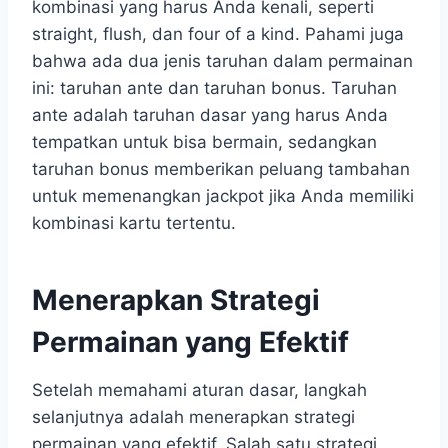
kombinasi yang harus Anda kenali, seperti
straight, flush, dan four of a kind. Pahami juga
bahwa ada dua jenis taruhan dalam permainan
ini: taruhan ante dan taruhan bonus. Taruhan
ante adalah taruhan dasar yang harus Anda
tempatkan untuk bisa bermain, sedangkan
taruhan bonus memberikan peluang tambahan
untuk memenangkan jackpot jika Anda memiliki
kombinasi kartu tertentu.
Menerapkan Strategi
Permainan yang Efektif
Setelah memahami aturan dasar, langkah
selanjutnya adalah menerapkan strategi
permainan yang efektif. Salah satu strategi