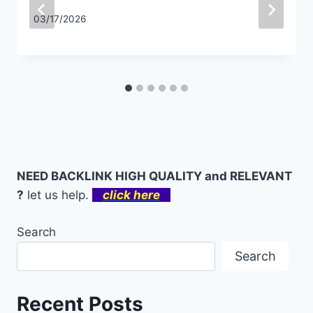
03/17/2026
NEED BACKLINK HIGH QUALITY and RELEVANT
?
let us help.
click here
Search
Search
Recent Posts