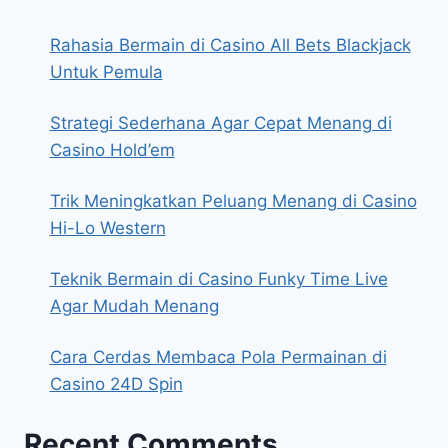
Rahasia Bermain di Casino All Bets Blackjack
Untuk Pemula
Strategi Sederhana Agar Cepat Menang di
Casino Hold’em
Trik Meningkatkan Peluang Menang di Casino
Hi-Lo Western
Teknik Bermain di Casino Funky Time Live
Agar Mudah Menang
Cara Cerdas Membaca Pola Permainan di
Casino 24D Spin
Recent Comments