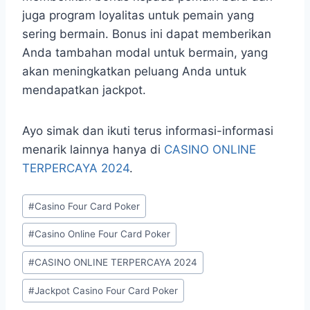
juga program loyalitas untuk pemain yang
sering bermain. Bonus ini dapat memberikan
Anda tambahan modal untuk bermain, yang
akan meningkatkan peluang Anda untuk
mendapatkan jackpot.
Ayo simak dan ikuti terus informasi-informasi
menarik lainnya hanya di
CASINO ONLINE
TERPERCAYA 2024
.
Post
#
Casino Four Card Poker
Tags:
#
Casino Online Four Card Poker
#
CASINO ONLINE TERPERCAYA 2024
#
Jackpot Casino Four Card Poker