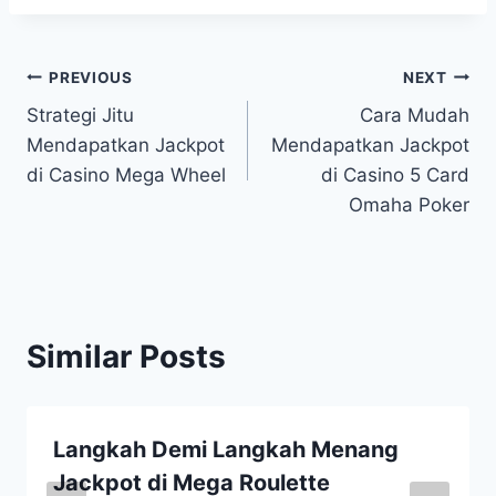
Post
PREVIOUS
NEXT
Strategi Jitu
Cara Mudah
navigation
Mendapatkan Jackpot
Mendapatkan Jackpot
di Casino Mega Wheel
di Casino 5 Card
Omaha Poker
Similar Posts
Langkah Demi Langkah Menang
Jackpot di Mega Roulette