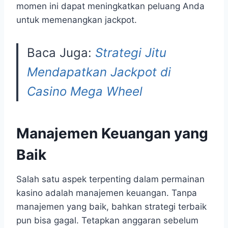
momen ini dapat meningkatkan peluang Anda
untuk memenangkan jackpot.
Baca Juga:
Strategi Jitu
Mendapatkan Jackpot di
Casino Mega Wheel
Manajemen Keuangan yang
Baik
Salah satu aspek terpenting dalam permainan
kasino adalah manajemen keuangan. Tanpa
manajemen yang baik, bahkan strategi terbaik
pun bisa gagal. Tetapkan anggaran sebelum