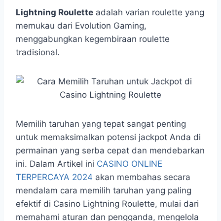
h
a
e
e
k
i
a
c
s
l
y
n
Lightning Roulette
adalah varian roulette yang
t
e
s
e
p
e
memukau dari Evolution Gaming,
s
b
e
g
e
menggabungkan kegembiraan roulette
A
o
n
r
tradisional.
p
o
g
a
p
k
e
m
r
Memilih taruhan yang tepat sangat penting
untuk memaksimalkan potensi jackpot Anda di
permainan yang serba cepat dan mendebarkan
ini. Dalam Artikel ini
CASINO ONLINE
TERPERCAYA 2024
akan membahas secara
mendalam cara memilih taruhan yang paling
efektif di Casino Lightning Roulette, mulai dari
memahami aturan dan pengganda, mengelola