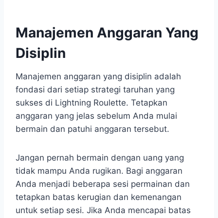
Manajemen Anggaran Yang
Disiplin
Manajemen anggaran yang disiplin adalah
fondasi dari setiap strategi taruhan yang
sukses di Lightning Roulette. Tetapkan
anggaran yang jelas sebelum Anda mulai
bermain dan patuhi anggaran tersebut.
Jangan pernah bermain dengan uang yang
tidak mampu Anda rugikan. Bagi anggaran
Anda menjadi beberapa sesi permainan dan
tetapkan batas kerugian dan kemenangan
untuk setiap sesi. Jika Anda mencapai batas