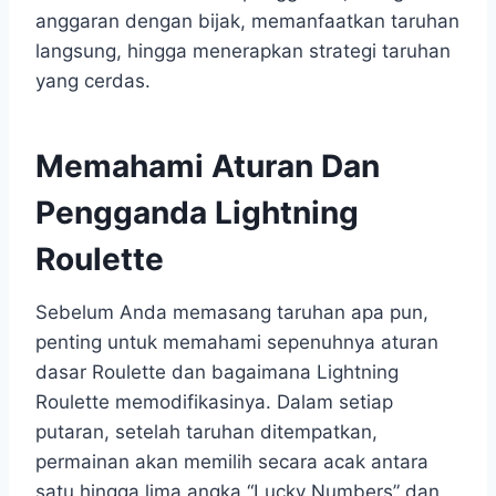
anggaran dengan bijak, memanfaatkan taruhan
langsung, hingga menerapkan strategi taruhan
yang cerdas.
Memahami Aturan Dan
Pengganda Lightning
Roulette
Sebelum Anda memasang taruhan apa pun,
penting untuk memahami sepenuhnya aturan
dasar Roulette dan bagaimana Lightning
Roulette memodifikasinya. Dalam setiap
putaran, setelah taruhan ditempatkan,
permainan akan memilih secara acak antara
satu hingga lima angka “Lucky Numbers” dan