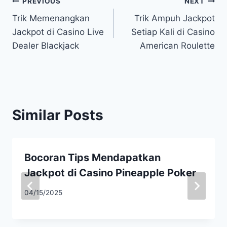
Post
PREVIOUS
NEXT
Trik Memenangkan
Trik Ampuh Jackpot
navigation
Jackpot di Casino Live
Setiap Kali di Casino
Dealer Blackjack
American Roulette
Similar Posts
Bocoran Tips Mendapatkan
Jackpot di Casino Pineapple Poker
04/15/2025