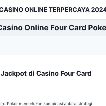
CASINO ONLINE TERPERCAYA 202
Casino Online Four Card Poke
Jackpot di Casino Four Card
ard Poker memerlukan kombinasi antara strategi