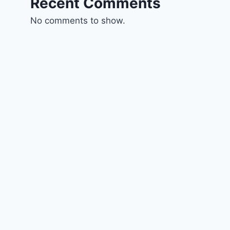
Recent Comments
No comments to show.