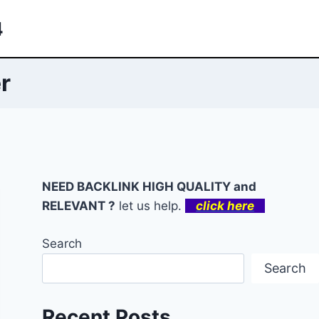
4
r
NEED BACKLINK HIGH QUALITY and
RELEVANT ?
let us help.
click here
Search
Search
Recent Posts