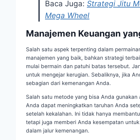
Baca Juga:
Strategi Jitu 
Mega Wheel
Manajemen Keuangan yang
Salah satu aspek terpenting dalam permain
manajemen yang baik, bahkan strategi terba
mulai bermain dan patuhi batas tersebut. J
untuk mengejar kerugian. Sebaliknya, jika
sebagian dari kemenangan Anda.
Salah satu metode yang bisa Anda gunakan ad
Anda dapat meningkatkan taruhan Anda set
setelah kekalahan. Ini tidak hanya membant
tetapi juga memberi Anda kesempatan untuk 
dalam jalur kemenangan.