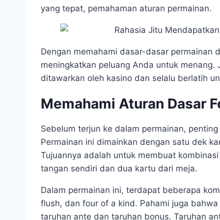
yang tepat, pemahaman aturan permainan.
Dengan memahami dasar-dasar permainan dan
meningkatkan peluang Anda untuk menang. 
ditawarkan oleh kasino dan selalu berlatih 
Memahami Aturan Dasar Fo
Sebelum terjun ke dalam permainan, pentin
Permainan ini dimainkan dengan satu dek kar
Tujuannya adalah untuk membuat kombinasi kar
tangan sendiri dan dua kartu dari meja.
Dalam permainan ini, terdapat beberapa kombi
flush, dan four of a kind. Pahami juga bahwa
taruhan ante dan taruhan bonus. Taruhan an