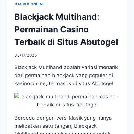
CASINO ONLINE
Blackjack Multihand:
Permainan Casino
Terbaik di Situs Abutogel
03/17/2026
Blackjack Multihand adalah variasi menarik
dari permainan blackjack yang populer di
kasino online, termasuk di situs Abutogel.
Berbeda dengan versi klasik yang hanya
melibatkan satu tangan, Blackjack