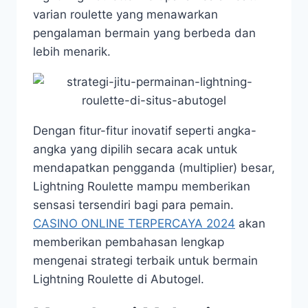
varian roulette yang menawarkan
pengalaman bermain yang berbeda dan
lebih menarik.
Dengan fitur-fitur inovatif seperti angka-
angka yang dipilih secara acak untuk
mendapatkan pengganda (multiplier) besar,
Lightning Roulette mampu memberikan
sensasi tersendiri bagi para pemain.
CASINO ONLINE TERPERCAYA 2024
akan
memberikan pembahasan lengkap
mengenai strategi terbaik untuk bermain
Lightning Roulette di Abutogel.