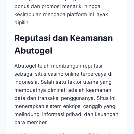
bonus dan promosi menarik, hingga
kesimpulan mengapa platform ini layak
dipilih.
Reputasi dan Keamanan
Abutogel
Abutogel telah membangun reputasi
sebagai situs casino online terpercaya di
Indonesia. Salah satu faktor utama yang
membuatnya diminati adalah keamanan
data dan transaksi penggunanya. Situs ini
menerapkan sistem enkripsi canggih yang
melindungi informasi pribadi dan keuangan
para member.