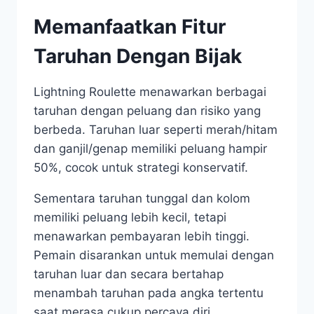
Memanfaatkan Fitur
Taruhan Dengan Bijak
Lightning Roulette menawarkan berbagai
taruhan dengan peluang dan risiko yang
berbeda. Taruhan luar seperti merah/hitam
dan ganjil/genap memiliki peluang hampir
50%, cocok untuk strategi konservatif.
Sementara taruhan tunggal dan kolom
memiliki peluang lebih kecil, tetapi
menawarkan pembayaran lebih tinggi.
Pemain disarankan untuk memulai dengan
taruhan luar dan secara bertahap
menambah taruhan pada angka tertentu
saat merasa cukup percaya diri.