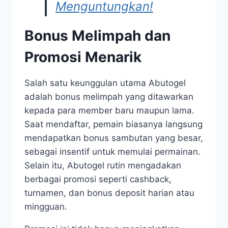
Menguntungkan!
Bonus Melimpah dan
Promosi Menarik
Salah satu keunggulan utama Abutogel
adalah bonus melimpah yang ditawarkan
kepada para member baru maupun lama.
Saat mendaftar, pemain biasanya langsung
mendapatkan bonus sambutan yang besar,
sebagai insentif untuk memulai permainan.
Selain itu, Abutogel rutin mengadakan
berbagai promosi seperti cashback,
turnamen, dan bonus deposit harian atau
mingguan.