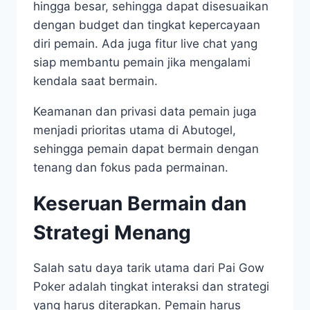
hingga besar, sehingga dapat disesuaikan
dengan budget dan tingkat kepercayaan
diri pemain. Ada juga fitur live chat yang
siap membantu pemain jika mengalami
kendala saat bermain.
Keamanan dan privasi data pemain juga
menjadi prioritas utama di Abutogel,
sehingga pemain dapat bermain dengan
tenang dan fokus pada permainan.
Keseruan Bermain dan
Strategi Menang
Salah satu daya tarik utama dari Pai Gow
Poker adalah tingkat interaksi dan strategi
yang harus diterapkan. Pemain harus