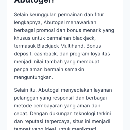
Selain keunggulan permainan dan fitur
lengkapnya, Abutogel menawarkan
berbagai promosi dan bonus menarik yang
khusus untuk permainan blackjack,
termasuk Blackjack Multihand. Bonus
deposit, cashback, dan program loyalitas
menjadi nilai tambah yang membuat
pengalaman bermain semakin
menguntungkan.
Selain itu, Abutogel menyediakan layanan
pelanggan yang responsif dan berbagai
metode pembayaran yang aman dan
cepat. Dengan dukungan teknologi terkini
dan reputasi terpercaya, situs ini menjadi
tempat yang ideal untuk menikmati