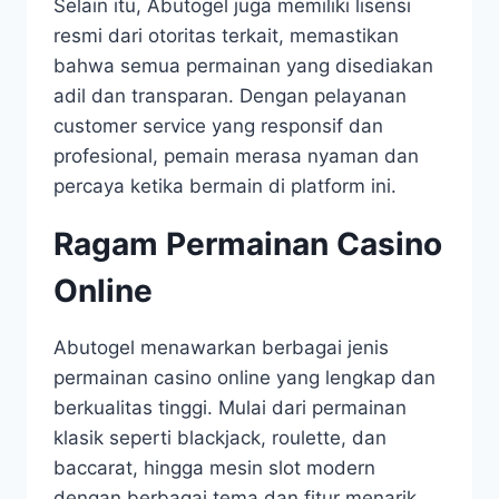
Selain itu, Abutogel juga memiliki lisensi
resmi dari otoritas terkait, memastikan
bahwa semua permainan yang disediakan
adil dan transparan. Dengan pelayanan
customer service yang responsif dan
profesional, pemain merasa nyaman dan
percaya ketika bermain di platform ini.
Ragam Permainan Casino
Online
Abutogel menawarkan berbagai jenis
permainan casino online yang lengkap dan
berkualitas tinggi. Mulai dari permainan
klasik seperti blackjack, roulette, dan
baccarat, hingga mesin slot modern
dengan berbagai tema dan fitur menarik.