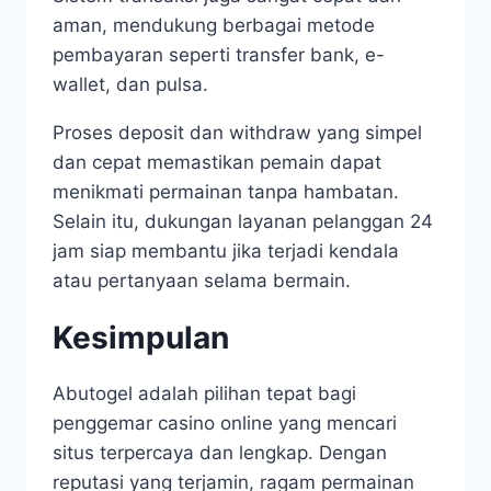
aman, mendukung berbagai metode
pembayaran seperti transfer bank, e-
wallet, dan pulsa.
Proses deposit dan withdraw yang simpel
dan cepat memastikan pemain dapat
menikmati permainan tanpa hambatan.
Selain itu, dukungan layanan pelanggan 24
jam siap membantu jika terjadi kendala
atau pertanyaan selama bermain.
Kesimpulan
Abutogel adalah pilihan tepat bagi
penggemar casino online yang mencari
situs terpercaya dan lengkap. Dengan
reputasi yang terjamin, ragam permainan