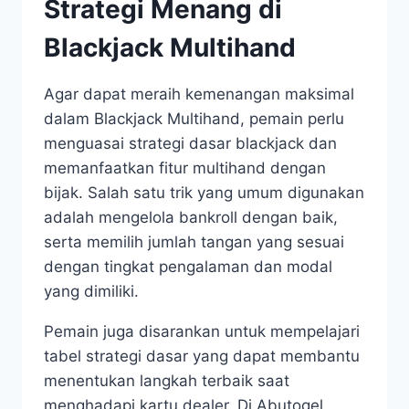
Strategi Menang di
Blackjack Multihand
Agar dapat meraih kemenangan maksimal
dalam Blackjack Multihand, pemain perlu
menguasai strategi dasar blackjack dan
memanfaatkan fitur multihand dengan
bijak. Salah satu trik yang umum digunakan
adalah mengelola bankroll dengan baik,
serta memilih jumlah tangan yang sesuai
dengan tingkat pengalaman dan modal
yang dimiliki.
Pemain juga disarankan untuk mempelajari
tabel strategi dasar yang dapat membantu
menentukan langkah terbaik saat
menghadapi kartu dealer. Di Abutogel,