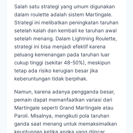
Salah satu strategi yang umum digunakan
dalam roulette adalah sistem Martingale.
Strategi ini melibatkan peningkatan taruhan
setelah kalah dan kembali ke taruhan awal
setelah menang. Dalam Lightning Roulette,
strategi ini bisa menjadi efektif karena
peluang kemenangan pada taruhan luar
cukup tinggi (sekitar 48-50%), meskipun
tetap ada risiko kerugian besar jika
keberuntungan tidak berpihak.
Namun, karena adanya pengganda besar,
pemain dapat memanfaatkan variasi dari
Martingale seperti Grand Martingale atau
Paroli. Misalnya, mengikuti pola taruhan
ganda saat menang untuk memaksimalkan
keuntungan ketika angka yang diincar