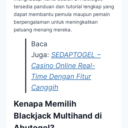
tersedia panduan dan tutorial lengkap yang
dapat membantu pemula maupun pemain
berpengalaman untuk meningkatkan
peluang menang mereka.
Baca
Juga:
SEDAPTOGEL –
Casino Online Real-
Time Dengan Fitur
Canggih
Kenapa Memilih
Blackjack Multihand di
Abutogel?