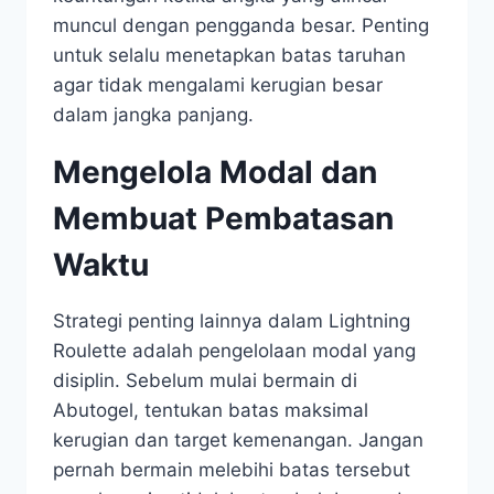
muncul dengan pengganda besar. Penting
untuk selalu menetapkan batas taruhan
agar tidak mengalami kerugian besar
dalam jangka panjang.
Mengelola Modal dan
Membuat Pembatasan
Waktu
Strategi penting lainnya dalam Lightning
Roulette adalah pengelolaan modal yang
disiplin. Sebelum mulai bermain di
Abutogel, tentukan batas maksimal
kerugian dan target kemenangan. Jangan
pernah bermain melebihi batas tersebut