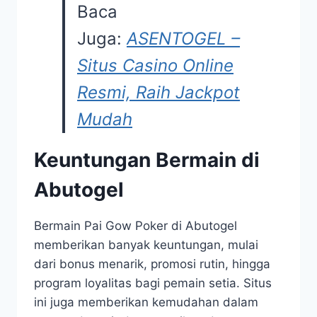
Baca
Juga:
ASENTOGEL –
Situs Casino Online
Resmi, Raih Jackpot
Mudah
Keuntungan Bermain di
Abutogel
Bermain Pai Gow Poker di Abutogel
memberikan banyak keuntungan, mulai
dari bonus menarik, promosi rutin, hingga
program loyalitas bagi pemain setia. Situs
ini juga memberikan kemudahan dalam