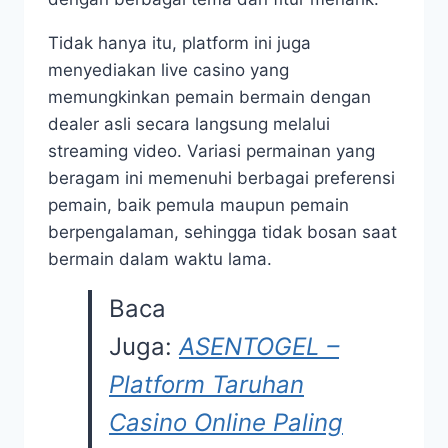
Tidak hanya itu, platform ini juga
menyediakan live casino yang
memungkinkan pemain bermain dengan
dealer asli secara langsung melalui
streaming video. Variasi permainan yang
beragam ini memenuhi berbagai preferensi
pemain, baik pemula maupun pemain
berpengalaman, sehingga tidak bosan saat
bermain dalam waktu lama.
Baca
Juga:
ASENTOGEL –
Platform Taruhan
Casino Online Paling