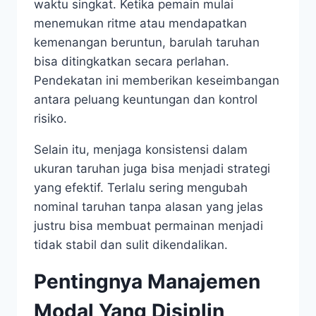
waktu singkat. Ketika pemain mulai
menemukan ritme atau mendapatkan
kemenangan beruntun, barulah taruhan
bisa ditingkatkan secara perlahan.
Pendekatan ini memberikan keseimbangan
antara peluang keuntungan dan kontrol
risiko.
Selain itu, menjaga konsistensi dalam
ukuran taruhan juga bisa menjadi strategi
yang efektif. Terlalu sering mengubah
nominal taruhan tanpa alasan yang jelas
justru bisa membuat permainan menjadi
tidak stabil dan sulit dikendalikan.
Pentingnya Manajemen
Modal Yang Disiplin