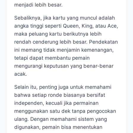
menjadi lebih besar.
Sebaliknya, jika kartu yang muncul adalah
angka tinggi seperti Queen, King, atau Ace,
maka peluang kartu berikutnya lebih
rendah cenderung lebih besar. Pendekatan
ini memang tidak menjamin kemenangan,
tetapi dapat membantu pemain
mengurangi keputusan yang benar-benar
acak.
Selain itu, penting juga untuk memahami
bahwa setiap ronde biasanya bersifat
independen, kecuali jika permainan
menggunakan satu dek tanpa pengocokan
ulang. Dengan memahami sistem yang
digunakan, pemain bisa menentukan