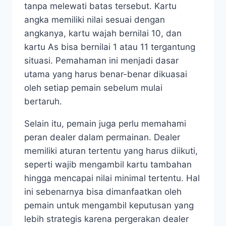
tanpa melewati batas tersebut. Kartu
angka memiliki nilai sesuai dengan
angkanya, kartu wajah bernilai 10, dan
kartu As bisa bernilai 1 atau 11 tergantung
situasi. Pemahaman ini menjadi dasar
utama yang harus benar-benar dikuasai
oleh setiap pemain sebelum mulai
bertaruh.
Selain itu, pemain juga perlu memahami
peran dealer dalam permainan. Dealer
memiliki aturan tertentu yang harus diikuti,
seperti wajib mengambil kartu tambahan
hingga mencapai nilai minimal tertentu. Hal
ini sebenarnya bisa dimanfaatkan oleh
pemain untuk mengambil keputusan yang
lebih strategis karena pergerakan dealer