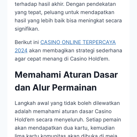
terhadap hasil akhir. Dengan pendekatan
yang tepat, peluang untuk mendapatkan
hasil yang lebih baik bisa meningkat secara
signifikan.
Berikut ini
CASINO ONLINE TERPERCAYA
2024
akan membagikan strategi sederhana
agar cepat menang di Casino Hold’em.
Memahami Aturan Dasar
dan Alur Permainan
Langkah awal yang tidak boleh dilewatkan
adalah memahami aturan dasar Casino
Hold’em secara menyeluruh. Setiap pemain
akan mendapatkan dua kartu, kemudian
lima kartu komunitas akan dibuka di meja.