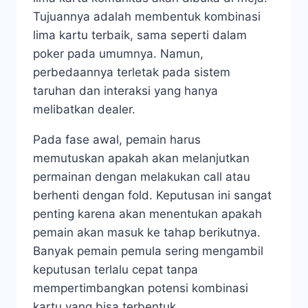
Tujuannya adalah membentuk kombinasi
lima kartu terbaik, sama seperti dalam
poker pada umumnya. Namun,
perbedaannya terletak pada sistem
taruhan dan interaksi yang hanya
melibatkan dealer.
Pada fase awal, pemain harus
memutuskan apakah akan melanjutkan
permainan dengan melakukan call atau
berhenti dengan fold. Keputusan ini sangat
penting karena akan menentukan apakah
pemain akan masuk ke tahap berikutnya.
Banyak pemain pemula sering mengambil
keputusan terlalu cepat tanpa
mempertimbangkan potensi kombinasi
kartu yang bisa terbentuk.