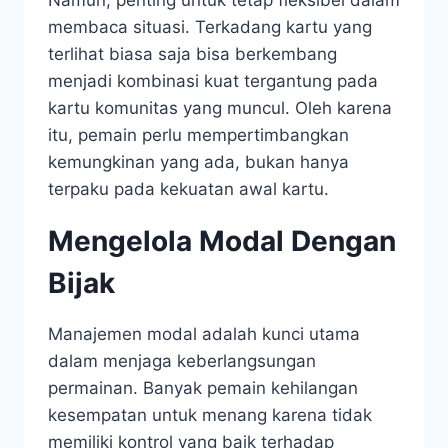
Namun, penting untuk tetap fleksibel dalam
membaca situasi. Terkadang kartu yang
terlihat biasa saja bisa berkembang
menjadi kombinasi kuat tergantung pada
kartu komunitas yang muncul. Oleh karena
itu, pemain perlu mempertimbangkan
kemungkinan yang ada, bukan hanya
terpaku pada kekuatan awal kartu.
Mengelola Modal Dengan
Bijak
Manajemen modal adalah kunci utama
dalam menjaga keberlangsungan
permainan. Banyak pemain kehilangan
kesempatan untuk menang karena tidak
memiliki kontrol yang baik terhadap