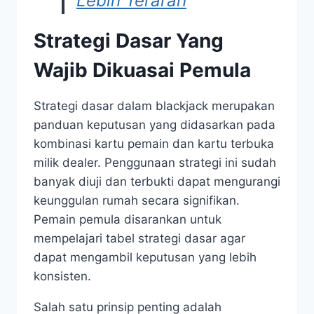
Lebih Terarah
Strategi Dasar Yang
Wajib Dikuasai Pemula
Strategi dasar dalam blackjack merupakan
panduan keputusan yang didasarkan pada
kombinasi kartu pemain dan kartu terbuka
milik dealer. Penggunaan strategi ini sudah
banyak diuji dan terbukti dapat mengurangi
keunggulan rumah secara signifikan.
Pemain pemula disarankan untuk
mempelajari tabel strategi dasar agar
dapat mengambil keputusan yang lebih
konsisten.
Salah satu prinsip penting adalah