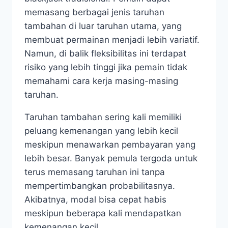
memasang berbagai jenis taruhan
tambahan di luar taruhan utama, yang
membuat permainan menjadi lebih variatif.
Namun, di balik fleksibilitas ini terdapat
risiko yang lebih tinggi jika pemain tidak
memahami cara kerja masing-masing
taruhan.
Taruhan tambahan sering kali memiliki
peluang kemenangan yang lebih kecil
meskipun menawarkan pembayaran yang
lebih besar. Banyak pemula tergoda untuk
terus memasang taruhan ini tanpa
mempertimbangkan probabilitasnya.
Akibatnya, modal bisa cepat habis
meskipun beberapa kali mendapatkan
kemenangan kecil.