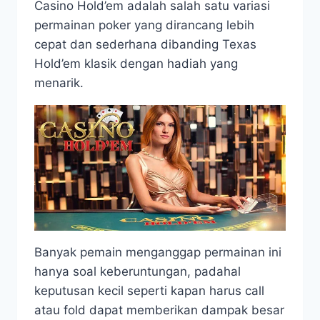
Casino Hold’em adalah salah satu variasi
permainan poker yang dirancang lebih
cepat dan sederhana dibanding Texas
Hold’em klasik dengan hadiah yang
menarik.
Banyak pemain menganggap permainan ini
hanya soal keberuntungan, padahal
keputusan kecil seperti kapan harus call
atau fold dapat memberikan dampak besar