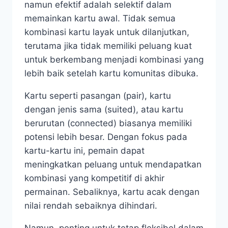
namun efektif adalah selektif dalam
memainkan kartu awal. Tidak semua
kombinasi kartu layak untuk dilanjutkan,
terutama jika tidak memiliki peluang kuat
untuk berkembang menjadi kombinasi yang
lebih baik setelah kartu komunitas dibuka.
Kartu seperti pasangan (pair), kartu
dengan jenis sama (suited), atau kartu
berurutan (connected) biasanya memiliki
potensi lebih besar. Dengan fokus pada
kartu-kartu ini, pemain dapat
meningkatkan peluang untuk mendapatkan
kombinasi yang kompetitif di akhir
permainan. Sebaliknya, kartu acak dengan
nilai rendah sebaiknya dihindari.